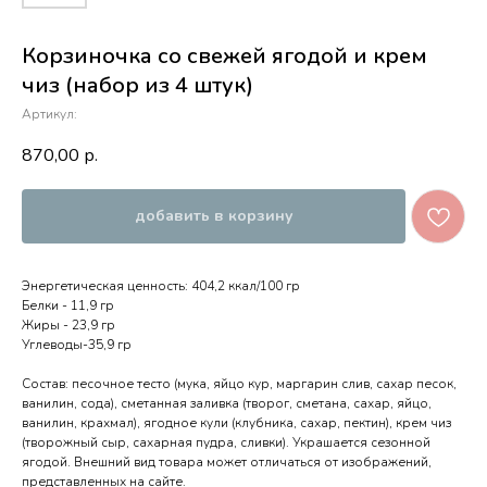
Корзиночка со свежей ягодой и крем
чиз (набор из 4 штук)
Артикул:
870,00
р.
добавить в корзину
Энергетическая ценность: 404,2 ккал/100 гр
Белки - 11,9 гр
Жиры - 23,9 гр
Углеводы-35,9 гр
Состав: песочное тесто (мука, яйцо кур, маргарин слив, сахар песок,
ванилин, сода), сметанная заливка (творог, сметана, сахар, яйцо,
ванилин, крахмал), ягодное кули (клубника, сахар, пектин), крем чиз
(творожный сыр, сахарная пудра, сливки). Украшается сезонной
ягодой. Внешний вид товара может отличаться от изображений,
представленных на сайте.